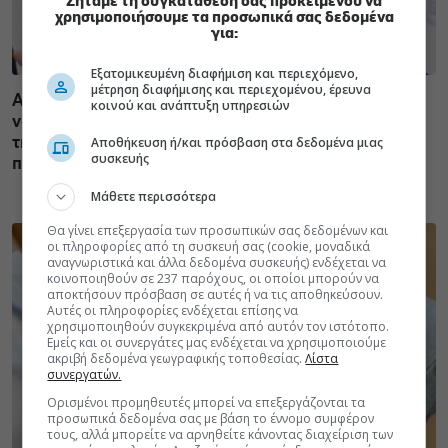
Ζητάμε τη συγκατάθεσή σας προκειμένου να
χρησιμοποιήσουμε τα προσωπικά σας δεδομένα
για:
Εξατομικευμένη διαφήμιση και περιεχόμενο,
μέτρηση διαφήμισης και περιεχομένου, έρευνα
Αδ. Γεωργιάδης στη Ρόδο: ''Σε ενάμιση χρόνο, το
κοινού και ανάπτυξη υπηρεσιών
νοσοκομείο θα είναι καινούργιο''- 'Αμεσα μέτρα για
Αποθήκευση ή/και πρόσβαση στα δεδομένα μιας
την αντιμετώπιση των σοβαρών ελλείψεων
συσκευής
προσωπικού
Μάθετε περισσότερα
Θα γίνει επεξεργασία των προσωπικών σας δεδομένων και
οι πληροφορίες από τη συσκευή σας (cookie, μοναδικά
αναγνωριστικά και άλλα δεδομένα συσκευής) ενδέχεται να
κοινοποιηθούν σε 237 παρόχους, οι οποίοι μπορούν να
αποκτήσουν πρόσβαση σε αυτές ή να τις αποθηκεύσουν.
Αυτές οι πληροφορίες ενδέχεται επίσης να
χρησιμοποιηθούν συγκεκριμένα από αυτόν τον ιστότοπο.
Εμείς και οι συνεργάτες μας ενδέχεται να χρησιμοποιούμε
ακριβή δεδομένα γεωγραφικής τοποθεσίας.
Λίστα
συνεργατών.
Ορισμένοι προμηθευτές μπορεί να επεξεργάζονται τα
προσωπικά δεδομένα σας με βάση το έννομο συμφέρον
τους, αλλά μπορείτε να αρνηθείτε κάνοντας διαχείριση των