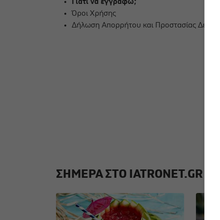
Γιατί να εγγραφώ;
Όροι Χρήσης
Δήλωση Απορρήτου και Προστασίας Δεδο
ΣΗΜΕΡΑ ΣΤΟ IATRONET.GR