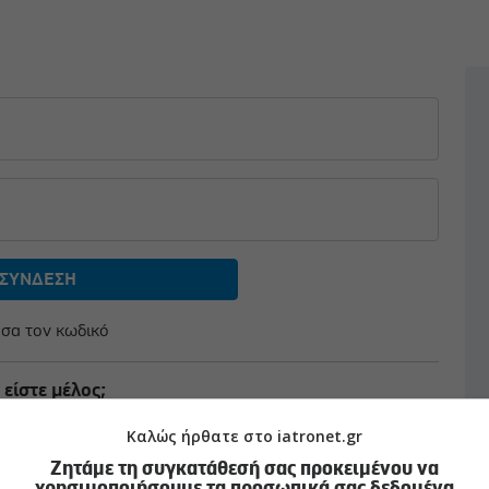
σα τον κωδικό
 είστε μέλος;
αφείτε δωρεάν
Καλώς ήρθατε στο iatronet.gr
Ζητάμε τη συγκατάθεσή σας προκειμένου να