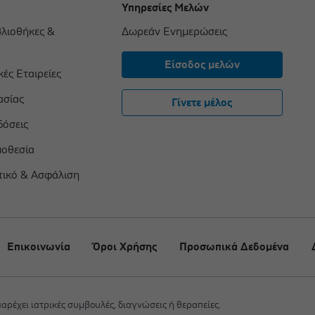
Υπηρεσίες Μελών
βλιοθήκες &
Δωρεάν Ενημερώσεις
Είσοδος μελών
ές Εταιρείες
ασίας
Γίνετε μέλος
δόσεις
μοθεσία
τικό & Ασφάλιση
Επικοινωνία
Όροι Χρήσης
Προσωπικά Δεδομένα
 παρέχει ιατρικές συμβουλές, διαγνώσεις ή θεραπείες.