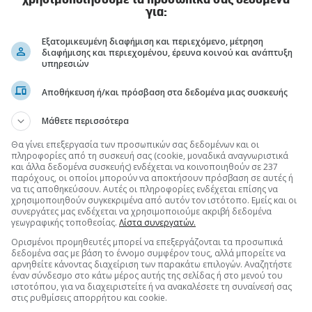
χρησιμοποιήσουμε τα προσωπικά σας δεδομένα
για:
μένων Προσωπικού Χαρακτήρα
Εξατομικευμένη διαφήμιση και περιεχόμενο, μέτρηση
διαφήμισης και περιεχομένου, έρευνα κοινού και ανάπτυξη
υπηρεσιών
Αποθήκευση ή/και πρόσβαση στα δεδομένα μιας συσκευής
Μάθετε περισσότερα
Θα γίνει επεξεργασία των προσωπικών σας δεδομένων και οι
πληροφορίες από τη συσκευή σας (cookie, μοναδικά αναγνωριστικά
και άλλα δεδομένα συσκευής) ενδέχεται να κοινοποιηθούν σε 237
παρόχους, οι οποίοι μπορούν να αποκτήσουν πρόσβαση σε αυτές ή
να τις αποθηκεύσουν. Αυτές οι πληροφορίες ενδέχεται επίσης να
χρησιμοποιηθούν συγκεκριμένα από αυτόν τον ιστότοπο. Εμείς και οι
συνεργάτες μας ενδέχεται να χρησιμοποιούμε ακριβή δεδομένα
γεωγραφικής τοποθεσίας.
Λίστα συνεργατών.
Ορισμένοι προμηθευτές μπορεί να επεξεργάζονται τα προσωπικά
δεδομένα σας με βάση το έννομο συμφέρον τους, αλλά μπορείτε να
αρνηθείτε κάνοντας διαχείριση των παρακάτω επιλογών. Αναζητήστε
έναν σύνδεσμο στο κάτω μέρος αυτής της σελίδας ή στο μενού του
ιστοτόπου, για να διαχειριστείτε ή να ανακαλέσετε τη συναίνεσή σας
στις ρυθμίσεις απορρήτου και cookie.