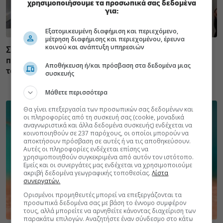
χρησιμοποιήσουμε τα προσωπικά σας δεδομένα
για:
Εξατομικευμένη διαφήμιση και περιεχόμενο,
μέτρηση διαφήμισης και περιεχομένου, έρευνα
κοινού και ανάπτυξη υπηρεσιών
Σε Λαμία και Καρδίτσα ο Άδ. Γεωργιάδης για την
παραλαβή 7 ασθενοφόρων του ΕΚΑΒ και τα εγκαίνια
Αποθήκευση ή/και πρόσβαση στα δεδομένα μιας
του ΚΥ Σοφάδων
συσκευής
Μάθετε περισσότερα
Θα γίνει επεξεργασία των προσωπικών σας δεδομένων και
οι πληροφορίες από τη συσκευή σας (cookie, μοναδικά
αναγνωριστικά και άλλα δεδομένα συσκευής) ενδέχεται να
κοινοποιηθούν σε 237 παρόχους, οι οποίοι μπορούν να
αποκτήσουν πρόσβαση σε αυτές ή να τις αποθηκεύσουν.
Αυτές οι πληροφορίες ενδέχεται επίσης να
χρησιμοποιηθούν συγκεκριμένα από αυτόν τον ιστότοπο.
Εμείς και οι συνεργάτες μας ενδέχεται να χρησιμοποιούμε
ακριβή δεδομένα γεωγραφικής τοποθεσίας.
Λίστα
συνεργατών.
Ορισμένοι προμηθευτές μπορεί να επεξεργάζονται τα
προσωπικά δεδομένα σας με βάση το έννομο συμφέρον
τους, αλλά μπορείτε να αρνηθείτε κάνοντας διαχείριση των
παρακάτω επιλογών. Αναζητήστε έναν σύνδεσμο στο κάτω