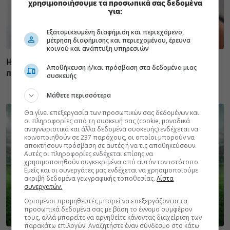
χρησιμοποιήσουμε τα προσωπικά σας δεδομένα
για:
Εξατομικευμένη διαφήμιση και περιεχόμενο,
μέτρηση διαφήμισης και περιεχομένου, έρευνα
κοινού και ανάπτυξη υπηρεσιών
Η αποφυγή 3 παραγόντων κινδύνου στη μέση ηλικία
Αποθήκευση ή/και πρόσβαση στα δεδομένα μιας
προσθέτει 13 χρόνια χωρίς άνοια [μελέτη]
συσκευής
Μάθετε περισσότερα
Θα γίνει επεξεργασία των προσωπικών σας δεδομένων και
οι πληροφορίες από τη συσκευή σας (cookie, μοναδικά
αναγνωριστικά και άλλα δεδομένα συσκευής) ενδέχεται να
κοινοποιηθούν σε 237 παρόχους, οι οποίοι μπορούν να
αποκτήσουν πρόσβαση σε αυτές ή να τις αποθηκεύσουν.
Αυτές οι πληροφορίες ενδέχεται επίσης να
χρησιμοποιηθούν συγκεκριμένα από αυτόν τον ιστότοπο.
Εμείς και οι συνεργάτες μας ενδέχεται να χρησιμοποιούμε
ακριβή δεδομένα γεωγραφικής τοποθεσίας.
Λίστα
συνεργατών.
Ορισμένοι προμηθευτές μπορεί να επεξεργάζονται τα
προσωπικά δεδομένα σας με βάση το έννομο συμφέρον
τους, αλλά μπορείτε να αρνηθείτε κάνοντας διαχείριση των
παρακάτω επιλογών. Αναζητήστε έναν σύνδεσμο στο κάτω