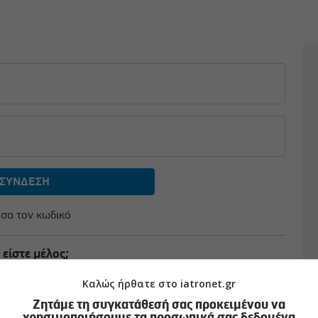
σα τον κωδικό
 είστε μέλος;
αφείτε δωρεάν
Καλώς ήρθατε στο iatronet.gr
Ζητάμε τη συγκατάθεσή σας προκειμένου να