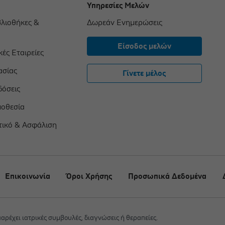
Υπηρεσίες Μελών
βλιοθήκες &
Δωρεάν Ενημερώσεις
Είσοδος μελών
ές Εταιρείες
ασίας
Γίνετε μέλος
δόσεις
μοθεσία
τικό & Ασφάλιση
Επικοινωνία
Όροι Χρήσης
Προσωπικά Δεδομένα
 παρέχει ιατρικές συμβουλές, διαγνώσεις ή θεραπείες.