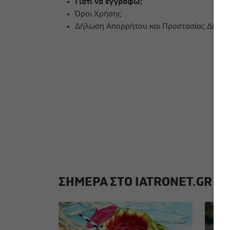
Γιατί να εγγραφώ;
Όροι Χρήσης
Δήλωση Απορρήτου και Προστασίας Δεδο
ΣΗΜΕΡΑ ΣΤΟ IATRONET.GR