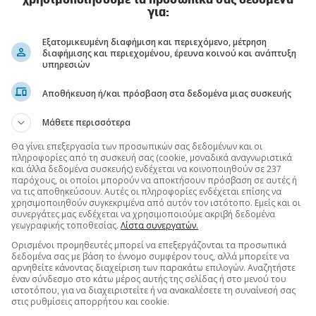
χρησιμοποιήσουμε τα προσωπικά σας δεδομένα
για:
μένων Προσωπικού Χαρακτήρα
Εξατομικευμένη διαφήμιση και περιεχόμενο, μέτρηση
διαφήμισης και περιεχομένου, έρευνα κοινού και ανάπτυξη
υπηρεσιών
Αποθήκευση ή/και πρόσβαση στα δεδομένα μιας συσκευής
Μάθετε περισσότερα
Θα γίνει επεξεργασία των προσωπικών σας δεδομένων και οι
πληροφορίες από τη συσκευή σας (cookie, μοναδικά αναγνωριστικά
και άλλα δεδομένα συσκευής) ενδέχεται να κοινοποιηθούν σε 237
παρόχους, οι οποίοι μπορούν να αποκτήσουν πρόσβαση σε αυτές ή
να τις αποθηκεύσουν. Αυτές οι πληροφορίες ενδέχεται επίσης να
χρησιμοποιηθούν συγκεκριμένα από αυτόν τον ιστότοπο. Εμείς και οι
συνεργάτες μας ενδέχεται να χρησιμοποιούμε ακριβή δεδομένα
γεωγραφικής τοποθεσίας.
Λίστα συνεργατών.
Ορισμένοι προμηθευτές μπορεί να επεξεργάζονται τα προσωπικά
δεδομένα σας με βάση το έννομο συμφέρον τους, αλλά μπορείτε να
αρνηθείτε κάνοντας διαχείριση των παρακάτω επιλογών. Αναζητήστε
έναν σύνδεσμο στο κάτω μέρος αυτής της σελίδας ή στο μενού του
ιστοτόπου, για να διαχειριστείτε ή να ανακαλέσετε τη συναίνεσή σας
στις ρυθμίσεις απορρήτου και cookie.