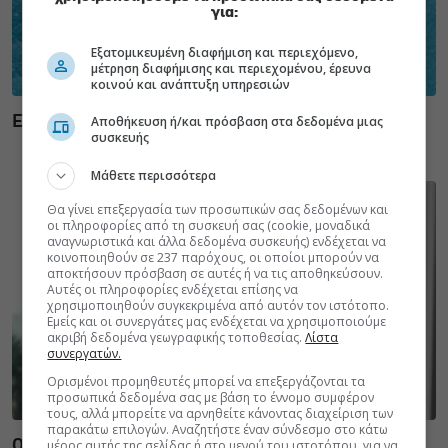
για:
Εξατομικευμένη διαφήμιση και περιεχόμενο,
μέτρηση διαφήμισης και περιεχομένου, έρευνα
κοινού και ανάπτυξη υπηρεσιών
Αποθήκευση ή/και πρόσβαση στα δεδομένα μιας
Ε.E.Σ: 8 χρήσιμες οδηγίες για την ασφάλεια στο νερό
συσκευής
Μάθετε περισσότερα
Θα γίνει επεξεργασία των προσωπικών σας δεδομένων και
οι πληροφορίες από τη συσκευή σας (cookie, μοναδικά
αναγνωριστικά και άλλα δεδομένα συσκευής) ενδέχεται να
κοινοποιηθούν σε 237 παρόχους, οι οποίοι μπορούν να
αποκτήσουν πρόσβαση σε αυτές ή να τις αποθηκεύσουν.
Αυτές οι πληροφορίες ενδέχεται επίσης να
χρησιμοποιηθούν συγκεκριμένα από αυτόν τον ιστότοπο.
Εμείς και οι συνεργάτες μας ενδέχεται να χρησιμοποιούμε
ακριβή δεδομένα γεωγραφικής τοποθεσίας.
Λίστα
συνεργατών.
Ορισμένοι προμηθευτές μπορεί να επεξεργάζονται τα
προσωπικά δεδομένα σας με βάση το έννομο συμφέρον
τους, αλλά μπορείτε να αρνηθείτε κάνοντας διαχείριση των
παρακάτω επιλογών. Αναζητήστε έναν σύνδεσμο στο κάτω
Ο CEO της GSK στοχεύει σε εξοικονόμηση κόστους
μέρος αυτής της σελίδας ή στο μενού του ιστοτόπου, για να