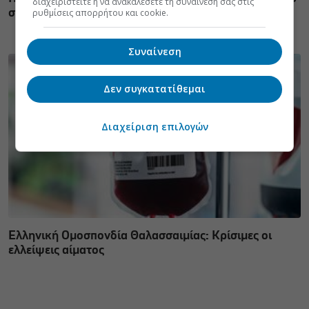
διαχειριστείτε ή να ανακαλέσετε τη συναίνεσή σας στις
στην Ελλάδα
ρυθμίσεις απορρήτου και cookie.
Συναίνεση
Δεν συγκατατίθεμαι
Διαχείριση επιλογών
Ελληνική Ομοσπονδία Θαλασσαιμίας: Κρίσιμες οι
ελλείψεις αίματος