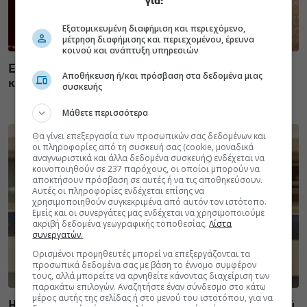
για:
Εξατομικευμένη διαφήμιση και περιεχόμενο,
μέτρηση διαφήμισης και περιεχομένου, έρευνα
κοινού και ανάπτυξη υπηρεσιών
ECDC: Στην Ελλάδα το 25% των ευρωπαϊκών
Αποθήκευση ή/και πρόσβαση στα δεδομένα μιας
κρουσμάτων ιού του Δυτικού Νείλου [πίνακας]
συσκευής
Μάθετε περισσότερα
Θα γίνει επεξεργασία των προσωπικών σας δεδομένων και
οι πληροφορίες από τη συσκευή σας (cookie, μοναδικά
αναγνωριστικά και άλλα δεδομένα συσκευής) ενδέχεται να
κοινοποιηθούν σε 237 παρόχους, οι οποίοι μπορούν να
αποκτήσουν πρόσβαση σε αυτές ή να τις αποθηκεύσουν.
Αυτές οι πληροφορίες ενδέχεται επίσης να
χρησιμοποιηθούν συγκεκριμένα από αυτόν τον ιστότοπο.
Εμείς και οι συνεργάτες μας ενδέχεται να χρησιμοποιούμε
ακριβή δεδομένα γεωγραφικής τοποθεσίας.
Λίστα
συνεργατών.
Ορισμένοι προμηθευτές μπορεί να επεξεργάζονται τα
προσωπικά δεδομένα σας με βάση το έννομο συμφέρον
τους, αλλά μπορείτε να αρνηθείτε κάνοντας διαχείριση των
παρακάτω επιλογών. Αναζητήστε έναν σύνδεσμο στο κάτω
μέρος αυτής της σελίδας ή στο μενού του ιστοτόπου, για να
Η νέα εποχή της παιδιατρικής μεταμόσχευσης νεφρού