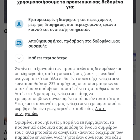
χρησιμοποιήσουμε τα προσωπικά σας δεδομένα
για:
Εξατομικευμένη διαφήμιση και περιεχόμενο,
μέτρηση διαφήμισης και περιεχομένου, έρευνα
κοινού και ανάπτυξη υπηρεσιών
Φυτικές ίνες και οι μορφές τους
Αποθήκευση ή/και πρόσβαση στα δεδομένα μιας
συσκευής
Μάθετε περισσότερα
Θα γίνει επεξεργασία των προσωπικών σας δεδομένων και
οι πληροφορίες από τη συσκευή σας (cookie, μοναδικά
αναγνωριστικά και άλλα δεδομένα συσκευής) ενδέχεται να
κοινοποιηθούν σε 237 παρόχους, οι οποίοι μπορούν να
αποκτήσουν πρόσβαση σε αυτές ή να τις αποθηκεύσουν.
Αυτές οι πληροφορίες ενδέχεται επίσης να
χρησιμοποιηθούν συγκεκριμένα από αυτόν τον ιστότοπο.
Εμείς και οι συνεργάτες μας ενδέχεται να χρησιμοποιούμε
ακριβή δεδομένα γεωγραφικής τοποθεσίας.
Λίστα
συνεργατών.
Ορισμένοι προμηθευτές μπορεί να επεξεργάζονται τα
προσωπικά δεδομένα σας με βάση το έννομο συμφέρον
τους, αλλά μπορείτε να αρνηθείτε κάνοντας διαχείριση των
Αδ. Γεωργιάδης στη Ρόδο: ''Σε ενάμιση χρόνο, το
παρακάτω επιλογών. Αναζητήστε έναν σύνδεσμο στο κάτω
νοσοκομείο θα είναι καινούργιο''- 'Αμεσα μέτρα για