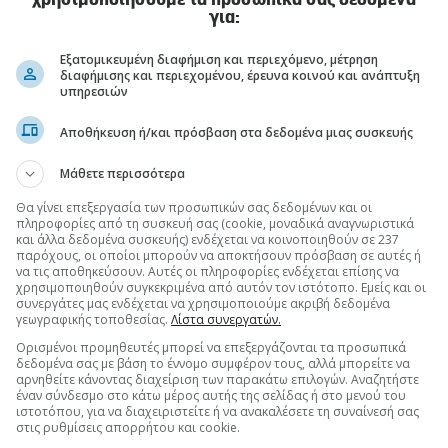
χρησιμοποιήσουμε τα προσωπικά σας δεδομένα
για:
μένων Προσωπικού Χαρακτήρα
Εξατομικευμένη διαφήμιση και περιεχόμενο, μέτρηση
διαφήμισης και περιεχομένου, έρευνα κοινού και ανάπτυξη
υπηρεσιών
Αποθήκευση ή/και πρόσβαση στα δεδομένα μιας συσκευής
Μάθετε περισσότερα
Θα γίνει επεξεργασία των προσωπικών σας δεδομένων και οι
πληροφορίες από τη συσκευή σας (cookie, μοναδικά αναγνωριστικά
και άλλα δεδομένα συσκευής) ενδέχεται να κοινοποιηθούν σε 237
παρόχους, οι οποίοι μπορούν να αποκτήσουν πρόσβαση σε αυτές ή
να τις αποθηκεύσουν. Αυτές οι πληροφορίες ενδέχεται επίσης να
χρησιμοποιηθούν συγκεκριμένα από αυτόν τον ιστότοπο. Εμείς και οι
συνεργάτες μας ενδέχεται να χρησιμοποιούμε ακριβή δεδομένα
γεωγραφικής τοποθεσίας.
Λίστα συνεργατών.
Ορισμένοι προμηθευτές μπορεί να επεξεργάζονται τα προσωπικά
δεδομένα σας με βάση το έννομο συμφέρον τους, αλλά μπορείτε να
αρνηθείτε κάνοντας διαχείριση των παρακάτω επιλογών. Αναζητήστε
έναν σύνδεσμο στο κάτω μέρος αυτής της σελίδας ή στο μενού του
ιστοτόπου, για να διαχειριστείτε ή να ανακαλέσετε τη συναίνεσή σας
στις ρυθμίσεις απορρήτου και cookie.