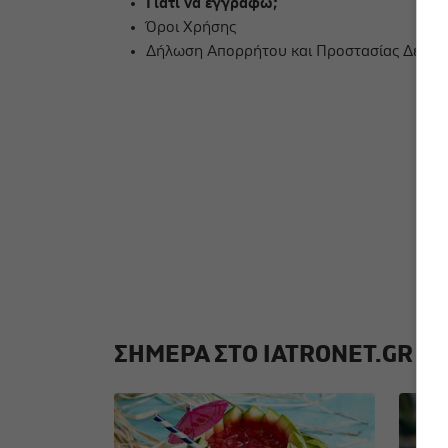
Γιατί να εγγραφώ;
Όροι Χρήσης
Δήλωση Απορρήτου και Προστασίας Δεδο
ΣΗΜΕΡΑ ΣΤΟ IATRONET.GR