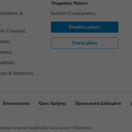
Υπηρεσίες Μελών
βλιοθήκες &
Δωρεάν Ενημερώσεις
Είσοδος μελών
ές Εταιρείες
ασίας
Γίνετε μέλος
δόσεις
μοθεσία
τικό & Ασφάλιση
Επικοινωνία
Όροι Χρήσης
Προσωπικά Δεδομένα
 παρέχει ιατρικές συμβουλές, διαγνώσεις ή θεραπείες.