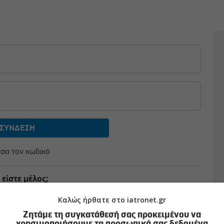
σα τον κωδικό
 είστε μέλος;
αφείτε δωρεάν
Καλώς ήρθατε στο iatronet.gr
Ζητάμε τη συγκατάθεσή σας προκειμένου να