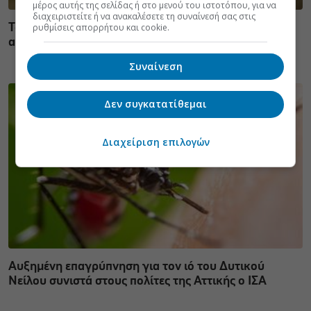
μέρος αυτής της σελίδας ή στο μενού του ιστοτόπου, για να
διαχειριστείτε ή να ανακαλέσετε τη συναίνεσή σας στις
Τσίμπησε έντομο το παιδί μου: είναι απλή ενόχληση ή
ρυθμίσεις απορρήτου και cookie.
αλλεργική αντίδραση;
Συναίνεση
Δεν συγκατατίθεμαι
Διαχείριση επιλογών
Αυξημένη επαγρύπνηση για τον ιό του Δυτικού
Νείλου συνιστά στους πολίτες της Αττικής ο ΙΣΑ