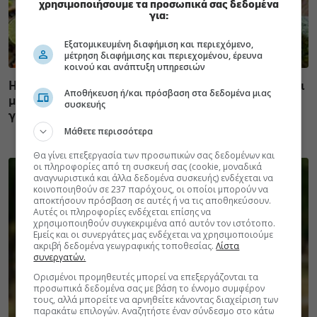
χρησιμοποιήσουμε τα προσωπικά σας δεδομένα
για:
Εξατομικευμένη διαφήμιση και περιεχόμενο,
μέτρηση διαφήμισης και περιεχομένου, έρευνα
κοινού και ανάπτυξη υπηρεσιών
Η vegan διατροφή ακόμα και για ένα μήνα, συνδέεται
Αποθήκευση ή/και πρόσβαση στα δεδομένα μιας
με χαμηλότερη φλεγμονή και επιβράδυνση της
συσκευής
γήρανσης
Μάθετε περισσότερα
Θα γίνει επεξεργασία των προσωπικών σας δεδομένων και
οι πληροφορίες από τη συσκευή σας (cookie, μοναδικά
αναγνωριστικά και άλλα δεδομένα συσκευής) ενδέχεται να
κοινοποιηθούν σε 237 παρόχους, οι οποίοι μπορούν να
αποκτήσουν πρόσβαση σε αυτές ή να τις αποθηκεύσουν.
Αυτές οι πληροφορίες ενδέχεται επίσης να
χρησιμοποιηθούν συγκεκριμένα από αυτόν τον ιστότοπο.
Εμείς και οι συνεργάτες μας ενδέχεται να χρησιμοποιούμε
ακριβή δεδομένα γεωγραφικής τοποθεσίας.
Λίστα
συνεργατών.
Ορισμένοι προμηθευτές μπορεί να επεξεργάζονται τα
προσωπικά δεδομένα σας με βάση το έννομο συμφέρον
τους, αλλά μπορείτε να αρνηθείτε κάνοντας διαχείριση των
παρακάτω επιλογών. Αναζητήστε έναν σύνδεσμο στο κάτω